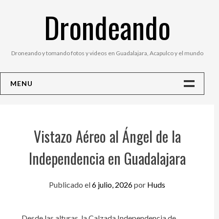
Saltar
Drondeando
al
contenido
Droneando y tomando fotos y videos en Guadalajara, Acapulco y el mundo
MENU
Inicio
Contacto
Vistazo Aéreo al Ángel de la
Fotos
Independencia en Guadalajara
Publicado el
6 julio, 2026
por
Huds
Desde las alturas, la Calzada Independencia de