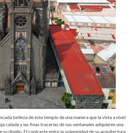
incada belleza de este templo de una manera que la vista a nivel
uja calada y las finas tracerías de sus ventanales adquieren una
su diseño. El contraste entre la solemnidad de su arquitectura