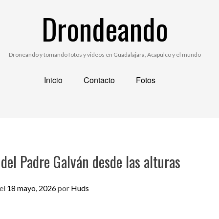
Drondeando
Droneando y tomando fotos y videos en Guadalajara, Acapulco y el mundo
Inicio
Contacto
Fotos
del Padre Galván desde las alturas
el
18 mayo, 2026
por
Huds