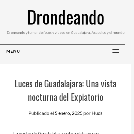
Saltar
Drondeando
al
contenido
Droneando y tomando fotos y videos en Guadalajara, Acapulco y el mundo
MENU
Inicio
Contacto
Luces de Guadalajara: Una vista
Fotos
nocturna del Expiatorio
Publicado el
5 enero, 2025
por
Huds
La noche de Guadalajara cobra vida en una