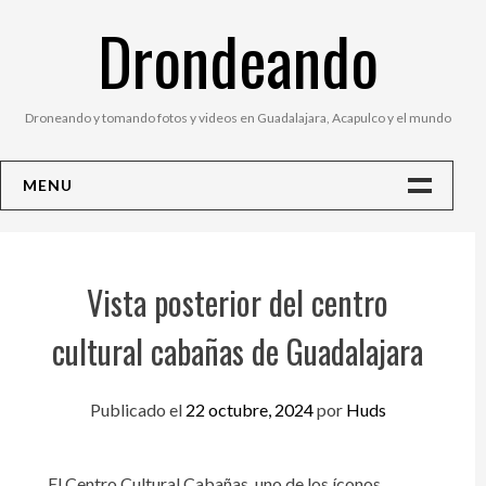
Saltar
Drondeando
al
contenido
Droneando y tomando fotos y videos en Guadalajara, Acapulco y el mundo
MENU
Inicio
Contacto
Vista posterior del centro
Fotos
cultural cabañas de Guadalajara
Publicado el
22 octubre, 2024
por
Huds
El Centro Cultural Cabañas, uno de los íconos