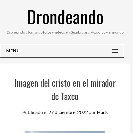
Saltar
Drondeando
al
contenido
Droneando y tomando fotos y videos en Guadalajara, Acapulco y el mundo
MENU
Inicio
Contacto
Imagen del cristo en el mirador
Fotos
de Taxco
Publicado el
27 diciembre, 2022
por
Huds