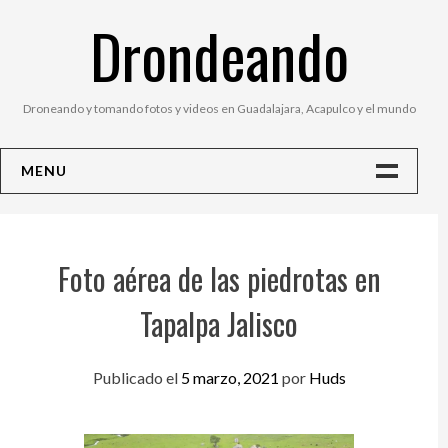
Saltar
Drondeando
al
contenido
Droneando y tomando fotos y videos en Guadalajara, Acapulco y el mundo
MENU
Inicio
Contacto
Foto aérea de las piedrotas en
Fotos
Tapalpa Jalisco
Publicado el
5 marzo, 2021
por
Huds