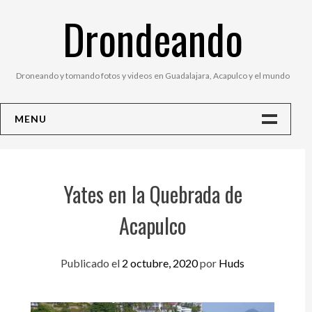
Saltar
Drondeando
al
contenido
Droneando y tomando fotos y videos en Guadalajara, Acapulco y el mundo
MENU
Inicio
Contacto
Yates en la Quebrada de
Fotos
Acapulco
Publicado el
2 octubre, 2020
por
Huds