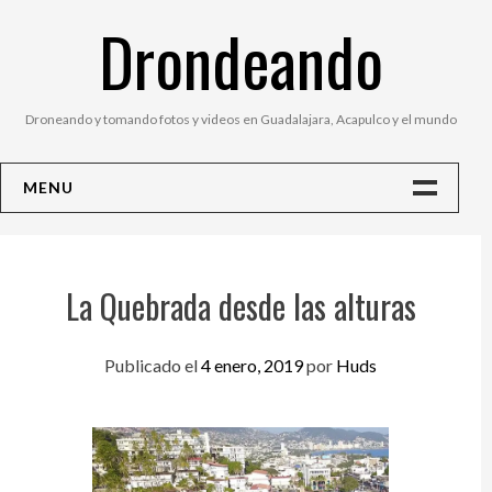
Saltar
Drondeando
al
contenido
Droneando y tomando fotos y videos en Guadalajara, Acapulco y el mundo
MENU
Inicio
Contacto
La Quebrada desde las alturas
Fotos
Publicado el
4 enero, 2019
por
Huds