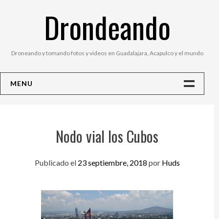
Saltar
Drondeando
al
contenido
Droneando y tomando fotos y videos en Guadalajara, Acapulco y el mundo
MENU
Inicio
Contacto
Nodo vial los Cubos
Fotos
Publicado el
23 septiembre, 2018
por
Huds